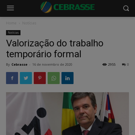
Home
Notícias
Notícias
Valorização do trabalho
temporário formal
By
Cebrasse
-
16 de novembro de 2020
2955
0