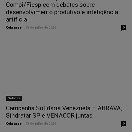
Compi/Fiesp com debates sobre
desenvolvimento produtivo e inteligência
artificial
Cebrasse
-
28 de julho de 2026
0
Notícias
Campanha Solidária Venezuela – ABRAVA,
Sindratar SP e VENACOR juntas
Cebrasse
-
28 de julho de 2026
0