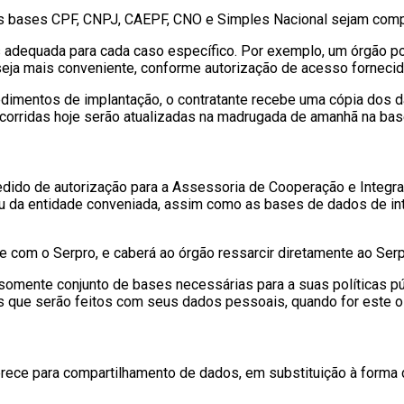
das bases CPF, CNPJ, CAEPF, CNO e Simples Nacional sejam comp
 adequada para cada caso específico. Por exemplo, um órgão p
a mais conveniente, conforme autorização de acesso fornecida 
edimentos de implantação, o contratante recebe uma cópia dos d
ocorridas hoje serão atualizadas na madrugada de amanhã na base 
edido de autorização para a Assessoria de Cooperação e Integraç
ou da entidade conveniada, assim como as bases de dados de in
te com o Serpro, e caberá ao órgão ressarcir diretamente ao Serp
 somente conjunto de bases necessárias para a suas políticas p
s que serão feitos com seus dados pessoais, quando for este o
rece para compartilhamento de dados, em substituição à forma 