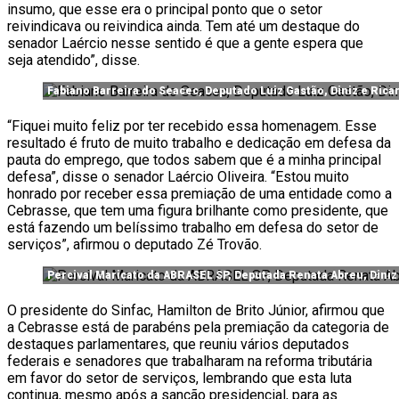
insumo, que esse era o principal ponto que o setor
reivindicava ou reivindica ainda. Tem até um destaque do
senador Laércio nesse sentido é que a gente espera que
seja atendido”, disse.
Fabiano Barreira do Seacec, Deputado Luiz Gastão, Diniz e Ric
“Fiquei muito feliz por ter recebido essa homenagem. Esse
resultado é fruto de muito trabalho e dedicação em defesa da
pauta do emprego, que todos sabem que é a minha principal
defesa”, disse o senador Laércio Oliveira. “Estou muito
honrado por receber essa premiação de uma entidade como a
Cebrasse, que tem uma figura brilhante como presidente, que
está fazendo um belíssimo trabalho em defesa do setor de
serviços”, afirmou o deputado Zé Trovão.
Percival Maricato da ABRASEL SP, Deputada Renata Abreu, Dini
O presidente do Sinfac, Hamilton de Brito Júnior, afirmou que
a Cebrasse está de parabéns pela premiação da categoria de
destaques parlamentares, que reuniu vários deputados
federais e senadores que trabalharam na reforma tributária
em favor do setor de serviços, lembrando que esta luta
continua, mesmo após a sanção presidencial, para as