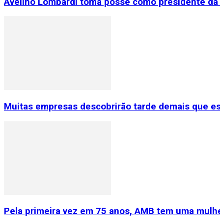
Avelino Lombardi toma posse como presidente da 
Muitas empresas descobrirão tarde demais que e
Pela primeira vez em 75 anos, AMB tem uma mulhe