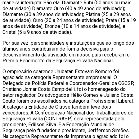
maneira interrupta. São ela: Diamante Rubi (50 anos ou mais
de atividade) Diamante Ouro (40 a 49 anos de atividade);
Diamante (30 a 39 anos de atividade); Platina (25 a 29 anos
de atividade); Ouro (20 a 24 anos de atividade); Prata (15 a 19
anos de atividade); Bronze (10 a 14 anos de atividade); e
Cristal (5 a 9 anos de atividade).
Por sua vez, personalidades e instituições que ao longo dos
últimos anos contribuíram de forma decisiva para o
desenvolvimento da atividade em nosso país receberam o
Prêmio Benemérito da Segurança Privada Nacional.
O empresário cearense Urubatan Estevam Romero foi
agraciado na categoria Representante empresarial. O
Delegado de Polícia Federal e Coordenador-Geral da CGCSP,
Cristiano Jomar Costa Campidelli, foi o homenageado do
setor regulador. Os advogados Hélio Gomes e Juliano Costa
Couto foram os escolhidos na categoria Profissional Liberal.
A categoria Entidade de Classe também teve dois
vencedores. A Confederação Nacional dos Trabalhadores de
Segurança Privada (CONTRASP) será representada pelo
presidente, Edilson Silva. E a Federação Mundial de
Segurança pelo fundador e presidente, Jerfferson Simões.
Na categoria Representante da Imprensa o agraciado foi o