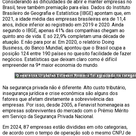
Considerando as dificuldades de abrir e manter empresas no
Brasil, teve também premiação para elas. Dados do Instituto
Brasileiro de Geografia e Estatística (IBGE) apontam que, em
2021, a idade média das empresas brasileiras era de 11,4
anos, índice inferior ao registrado em 2019 e 2020. Ainda
segundo o IBGE, apenas 41% das companhias chegam ao
quinto ano de vida. E só 22,9% completam uma década de
atuação. E não para por aí. Em 2020, o relatório Doing
Business, do Banco Mundial, apontou que o Brasil ocupa a
posição 124 entre 190 países no quesito facilidade de fazer
negócios. Estatísticas que deixam claro como é difícil
empreender na 9ª maior economia do mundo.
O cearense Urubatan Estevam Romero foi agraciado na catego
Na segurança privada não é diferente. Alto custo tributário,
insegurança jurídica e crise econômica são alguns dos
fatores que afetam diretamente a sobrevivência das
empresas. Por isso, desde 2005, a Fenavist homenageia as
empresas sobreviventes do mercado com o Prêmio Mérito
em Serviço da Segurança Privada Nacional.
Em 2024, 87 empresas estão divididas em oito categorias,
de acordo com o tempo de operação sob o mesmo CNPJ de