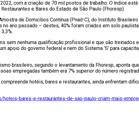
2022, com a criação de 70 mil postos de trabalho. O índice está
, Restaurantes e Bares do Estado de São Paulo (Fhoresp).
stra de Domicílios Contínua (Pnad-C), do Instituto Brasileiro d
s no ano passado – destes, 40% foram criados em solo paulista.
 3,3%.
ens sem nenhuma qualificação profissional e que são treinado
um apoio do governo federal e nem do Sistema ‘S’ para capacita
mo brasileiro, segundo o levantamento da Fhoresp, aponta que,
ssoas empregadas também era 7% superior do número registrado 
e compreende hotéis, bares e restaurantes, ainda enfrentam dif
s/hoteis-bares-e-restaurantes-de-sao-paulo-criam-mais-empre