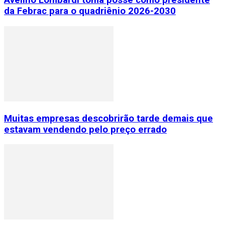
Avelino Lombardi toma posse como presidente
da Febrac para o quadriênio 2026-2030
Muitas empresas descobrirão tarde demais que
estavam vendendo pelo preço errado