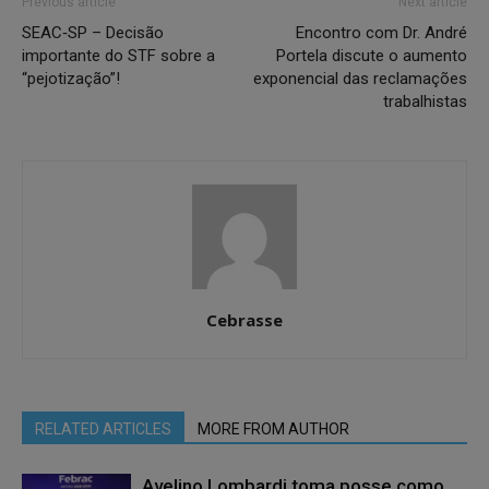
Previous article
Next article
SEAC‑SP – Decisão
Encontro com Dr. André
importante do STF sobre a
Portela discute o aumento
“pejotização”!
exponencial das reclamações
trabalhistas
Cebrasse
RELATED ARTICLES
MORE FROM AUTHOR
Avelino Lombardi toma posse como