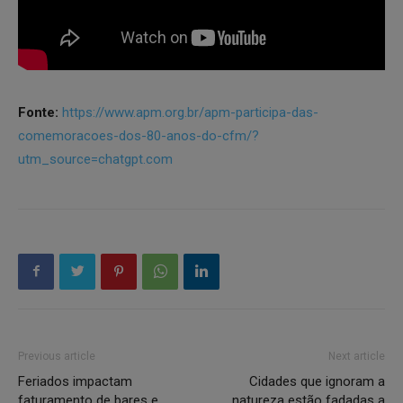
Fonte:
https://www.apm.org.br/apm-participa-das-
comemoracoes-dos-80-anos-do-cfm/?
utm_source=chatgpt.com
Previous article
Next article
Feriados impactam
Cidades que ignoram a
faturamento de bares e
natureza estão fadadas a