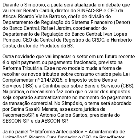
Durante o Simpósio, a pauta será atualizada em debate que
vai reunir Renato Cardili, diretor do SINFAC-SP e CEO da
Aticca; Ricardo Vieira Barroso, chefe de divisão do
Departamento de Regulação do Sistema Financeiro (Denor)
do Banco Central; Rafael Jardim, coordenador do
Departamento de Regulação do Banco Central; Ivan Lopes
Pompeu, CEO da Central de Registros da CRDC; e Humberto
Costa, diretor de Produtos da B3.
Outra novidade que vai impactar o setor em um futuro recente
é o split payment, ou pagamento fracionado, previsto na
Reforma Tributária. Esse novo modelo muda a forma de
recolher os novos tributos sobre consumo criados pela Lei
Complementar nº 214/2025, o Imposto sobre Bens e
Serviços (IBS) e a Contribuição sobre Bens e Serviços (CBS).
Na prática, o mecanismo faz com que o valor dos impostos
seja separado automaticamente no momento do pagamento
da transação comercial. No Simpósio, o tema será abordado
por Sarina SasaKi Manata, assessora jurídica da
FecomercioSP, e Antonio Carlos Santos, presidente do
SESCON-SP e da AESCON-SP.
Já no painel “Plataforma AntecipaGov – Adiantamento de
Licitações”, Ricardo Cury, fundador e CEO da Broadfactor,