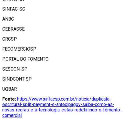
SINFAC-SC
ANBC
CEBRASSE
CRCSP
FECOMERCIOSP
PORTAL DO FOMENTO
SESCON-SP
SINDCONT-SP
UQBAR
Fonte:
https://www.sinfacsp.com.br/noticia/duplicata-
escritural-split-payment-e-antecipagov-saiba-como-as-
novas-regras-e-a-tecnologia-estao-redefinindo-o-fomento-
comercial