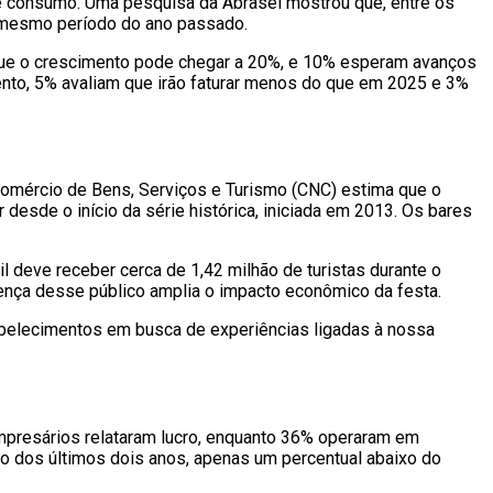
e consumo. Uma pesquisa da Abrasel mostrou que, entre os
o mesmo período do ano passado.
que o crescimento pode chegar a 20%, e 10% esperam avanços
ento, 5% avaliam que irão faturar menos do que em 2025 e 3%
omércio de Bens, Serviços e Turismo (CNC) estima que o
desde o início da série histórica, iniciada em 2013. Os bares
l deve receber cerca de 1,42 milhão de turistas durante o
ença desse público amplia o impacto econômico da festa.
tabelecimentos em busca de experiências ligadas à nossa
mpresários relataram lucro, enquanto 36% operaram em
do dos últimos dois anos, apenas um percentual abaixo do