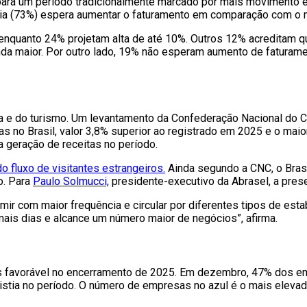
 para um período tradicionalmente marcado por mais movimento 
ioria (73%) espera aumentar o faturamento em comparação com 
enquanto 24% projetam alta de até 10%. Outros 12% acreditam 
nda maior. Por outro lado, 19% não esperam aumento de faturam
 e do turismo. Um levantamento da Confederação Nacional do C
no Brasil, valor 3,8% superior ao registrado em 2025 e o maior 
 geração de receitas no período.
o fluxo de visitantes estrangeiros.
Ainda segundo a CNC, o Brasi
o. Para
Paulo Solmucci,
presidente-executivo da Abrasel, a pres
ir com maior frequência e circular por diferentes tipos de es
 mais dias e alcance um número maior de negócios”, afirma.
is favorável no encerramento de 2025. Em dezembro, 47% dos e
xistia no período. O número de empresas no azul é o mais eleva