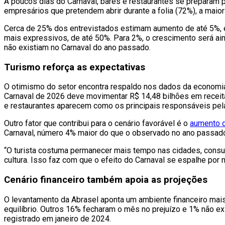
A poucos dias do Carnaval, bares e restaurantes se preparam
empresários que pretendem abrir durante a folia (72%), a ma
Cerca de 25% dos entrevistados estimam aumento de até 5%, 
mais expressivos, de até 50%. Para 2%, o crescimento será ai
não existiam no Carnaval do ano passado.
Turismo reforça as expectativas
O otimismo do setor encontra respaldo nos dados da economia
Carnaval de 2026 deve movimentar R$ 14,48 bilhões em receitas 
e restaurantes aparecem como os principais responsáveis pela
Outro fator que contribui para o cenário favorável é o
aumento d
Carnaval, número 4% maior do que o observado no ano passad
“O turista costuma permanecer mais tempo nas cidades, consum
cultura. Isso faz com que o efeito do Carnaval se espalhe por
Cenário financeiro também apoia as projeções
O levantamento da Abrasel aponta um ambiente financeiro ma
equilíbrio. Outros 16% fecharam o mês no prejuízo e 1% não e
registrado em janeiro de 2024.