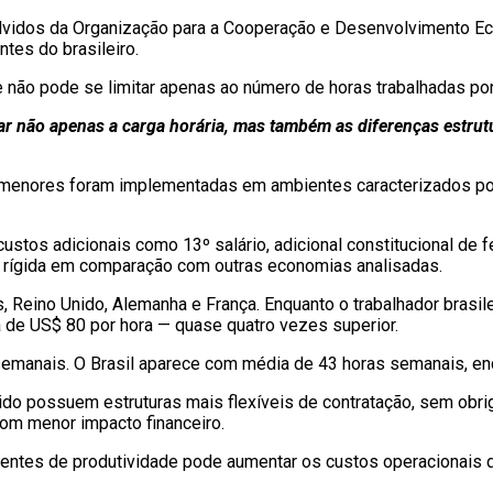
lvidos da Organização para a Cooperação e Desenvolvimento Ec
tes do brasileiro.
 não pode se limitar apenas ao número de horas trabalhadas po
r não apenas a carga horária, mas também as diferenças estrutur
enores foram implementadas em ambientes caracterizados por ma
custos adicionais como 13º salário, adicional constitucional de
is rígida em comparação com outras economias analisadas.
 Reino Unido, Alemanha e França. Enquanto o trabalhador brasil
a de US$ 80 por hora — quase quatro vezes superior.
manais. O Brasil aparece com média de 43 horas semanais, enqu
o possuem estruturas mais flexíveis de contratação, sem obri
om menor impacto financeiro.
valentes de produtividade pode aumentar os custos operacionais 