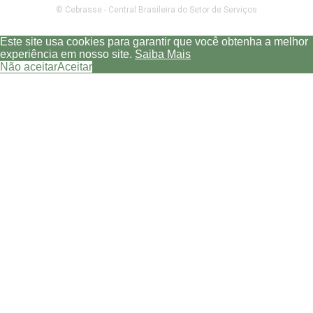
© Cebrasse - Central Brasileira do Setor de Serviços
Este site usa cookies para garantir que você obtenha a melhor
experiência em nosso site.
Saiba Mais
Não aceitar
Aceitar