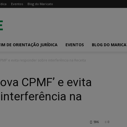
ídica
Eventos
Blog do Maricato
IM DE ORIENTAÇÃO JURÍDICA
EVENTOS
BLOG DO MARIC
PMF’ e evita responder sobre interferência na Receita
nova CPMF’ e evita
interferência na
596
0