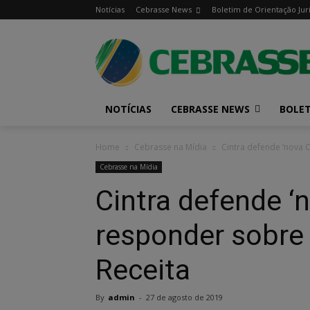
Notícias
Cebrasse News
Boletim de Orientação Jur
NOTÍCIAS
CEBRASSE NEWS
BOLET
Home
Cebrasse na Mídia
Cintra defende ‘nova C
Cebrasse na Mídia
Cintra defende ‘
responder sobre 
Receita
By
admin
-
27 de agosto de 2019