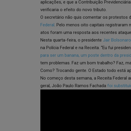
aplicações, e que a Contribuição Previdenciár
verificaria o efeito do novo tributo.
O secretário não quis comentar os protestos d
Federal
. Pelo menos oito capitais registraram
atos foram uma resposta aos recentes ataque
Nesta quarta-feira, o presidente
Jair Bolsonaro
na Polícia Federal e na Receita. “Eu fui presid
para ser um banana, um poste dentro da presid
tem problemas. Faz um bom trabalho? Faz, m
Como? Trocando gente. O Estado todo está apa
No começo desta semana, a Receita Federal an
geral, João Paulo Ramos Fachada
foi substitu