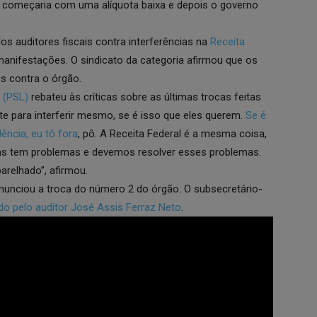
ia começaria com uma alíquota baixa e depois o governo
os auditores fiscais contra interferências na
Receita
 manifestações. O sindicato da categoria afirmou que os
s contra o órgão.
 (PSL)
rebateu às críticas sobre as últimas trocas feitas
ente para interferir mesmo, se é isso que eles querem.
Se é
ência, eu tô fora
, pô. A Receita Federal é a mesma coisa,
as tem problemas e devemos resolver esses problemas.
relhado”, afirmou.
unciou a troca do número 2 do órgão. O subsecretário-
ído pelo auditor José Assis Ferraz Neto
.