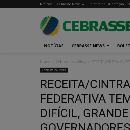
Notícias
Cebrasse News
Boletim de Orientação Jurí
NOTÍCIAS
CEBRASSE NEWS
BOLET
Home
Cebrasse na Mídia
RECEITA/CINTRA: QUE
Cebrasse na Mídia
RECEITA/CINTR
FEDERATIVA TEM
DIFÍCIL, GRAND
GOVERNADORE