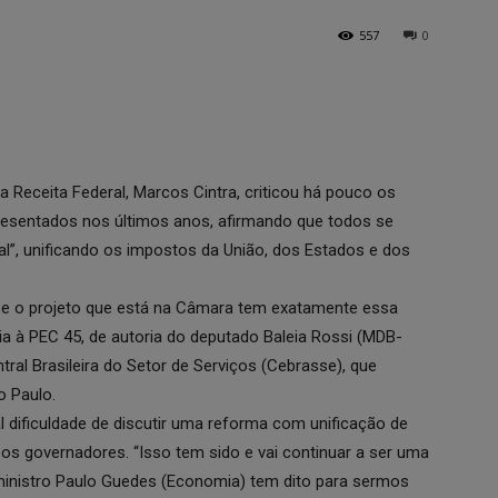
557
0
a Receita Federal, Marcos Cintra, criticou há pouco os
presentados nos últimos anos, afirmando que todos se
”, unificando os impostos da União, dos Estados e dos
, e o projeto que está na Câmara tem exatamente essa
cia à PEC 45, de autoria do deputado Baleia Rossi (MDB-
ral Brasileira do Setor de Serviços (Cebrasse), que
o Paulo.
l dificuldade de discutir uma reforma com unificação de
os governadores. “Isso tem sido e vai continuar a ser uma
 ministro Paulo Guedes (Economia) tem dito para sermos