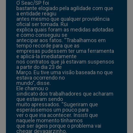
O Seac/SP foi
bastante elogiado pela agilidade com que
a entidade reagiu
antes mesmo que qualquer providência
oficial ser tomada. Rui
explica quais foram as medidas adotadas
e como conseguiu se
antecipar aos fatos. “Trabalhamos em
tempo recorde para que as
empresas pudessem ter uma ferramenta
e aplicá-la imediatamente
nos contratos que já estavam suspensos
a partir do dia 23 de
Março. Eu tive uma visão baseada no que
estava ocorrendo no
mundo”, disse.
Ele chamou o
sindicato dos trabalhadores que acharam
que estavam sendo
muito apressados. “Sugeriram que
esperássemos um pouco para
ver o que iria acontecer. Insisti que
naquele momento tínhamos
que ser ágeis porque o problema vai
chegar devagarzinho,