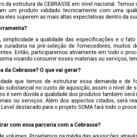
o da estrutura da CEBRASSE em nível nacional. Temos o 
ham um produto validado tecnicamente com uma qual
dia eles superem as mais altas expectativas dentro da su
ferramenta?
, simplicidade a qualidade das especificações e o fato
ma curadoria na pré-seleção de fornecedores, muitos 
ntes. Então, participaremos ativamente em todo o proce
ma visando consumir esses materiais ou serviços, tenha
ia da Cebrasse? O que vai gerar?
idade que temos de estruturar essa demanda e de 
o substancial no custo de aquisição, assim o nível de 
es e sem dúvida a qualidade dos produtos também será
riais ou serviços. Além dos aspectos citados, será 
 Level destacado para o projeto SOMA fará todo o pro
ntrar com essa parceria com a Cebrasse?
 de volumes. Projetamos na média das aquisições atrav