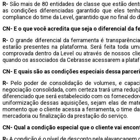
R-
São mais de 80 entidades de classe que estão dentr
as condições diferenciadas garantido que eles ten
compliance do time da Level, garantido que no final do 
CN- E o que você acredita que seja o diferencial da 
R-
O grande diferencial da ferramenta é transparência
estarão presentes na plataforma. Será feita toda u
comprovada dentro da Level ou através de nossos clie
quando os associados da Cebrasse acessarem a platafor
CN- E quais são as condições especiais dessa parcer
R-
Pelo poder de consolidação de volumes, e capac
negociação consolidada, com certeza trará uma reduçã
diferenciado que será estabelecido com os fornecedor
uniformização dessas aquisições, sejam elas de mate
momento que o cliente acessa a ferramenta, o time da
mercadoria ou finalização da prestação do serviço.
CN- Qual a condição especial que o cliente vai enco
R-
A condição é o nível de desconto pela alavancagem