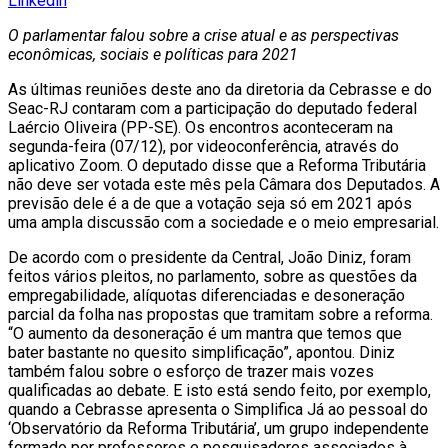
Linkedin
O parlamentar falou sobre a crise atual e as perspectivas
econômicas, sociais e políticas para 2021
As últimas reuniões deste ano da diretoria da Cebrasse e do
Seac-RJ contaram com a participação do deputado federal
Laércio Oliveira (PP-SE). Os encontros aconteceram na
segunda-feira (07/12), por videoconferência, através do
aplicativo Zoom. O deputado disse que a Reforma Tributária
não deve ser votada este mês pela Câmara dos Deputados. A
previsão dele é a de que a votação seja só em 2021 após
uma ampla discussão com a sociedade e o meio empresarial.
De acordo com o presidente da Central, João Diniz, foram
feitos vários pleitos, no parlamento, sobre as questões da
empregabilidade, alíquotas diferenciadas e desoneração
parcial da folha nas propostas que tramitam sobre a reforma.
“O aumento da desoneração é um mantra que temos que
bater bastante no quesito simplificação”, apontou. Diniz
também falou sobre o esforço de trazer mais vozes
qualificadas ao debate. E isto está sendo feito, por exemplo,
quando a Cebrasse apresenta o Simplifica Já ao pessoal do
‘Observatório da Reforma Tributária’, um grupo independente
formado por professores e pesquisadores associados à