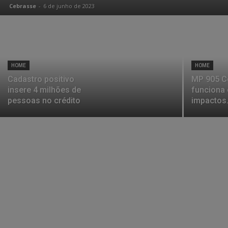
Cebrasse
-
6 de junho de 2023
HOME
HOME
Cadastro positivo
MP 905 
insere 4 milhões de
funciona 
pessoas no crédito
impactos