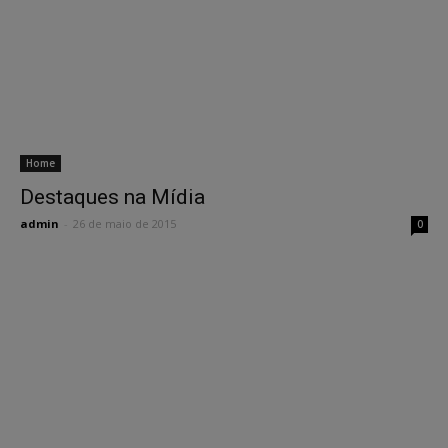
Home
Destaques na Mídia
admin
-
26 de maio de 2015
0