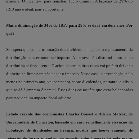
maneira. O incentivo para transferir lucro diminui. A taxação de 29% do
IRPJ não é ideal, mas é importante.
Mas a diminuição de 34% do IRPJ para 29% se dará em dois anos. Por
quê?
Se espera que com a tributação dos dividendos haja certo represamento da
distribuição para economizar imposto. A empresa não distribui tanto como
distribuiria se fosse isento. O acionista em muitos casos vai preferir deixar o
dinheiro na firma para não pagar o imposto. Nesse caso, a arrecadação, pelo
menos no primeiro ano, vai ser menor, sobre dividendos, portanto, o alívio
que se dá à empresa é parcial. Essas duas coisas têm que estar balanceadas
para não dar um impacto fiscal adverso.
Estudo recente dos economistas Charles Boissel e Adrien Matray, da
Universidade de Princeton, baseado em caso semelhante de elevação da
tributação de dividendos na França, mostra que houve aumento de
retenção de lucros e também de investimentos financiados pela maior