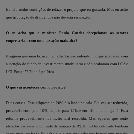
Eu não tenho condições de refazer o projeto que eu gostaria. Mas eu acho
que tributação de dividendos não deveria ser mexido.
O sr. acha que o ministro Paulo Guedes decepcionou os setores
empresariais com uma taxação mais alta?
Ninguém que uma taxação tão alta. Eu não entendo por que acabaram com
a isenção do fundo de investimento imobiliário e não acabaram com LCA e
LCI. Por quê? Tudo é política.
O que vai acontecer com o projeto?
Duas coisas. Essa alíquota de 20% é o bode na sala. Ela vai ser reduzida,
provavelmente para 10%, depois para 15% e em três anos chega lá. Essa
reforma provavelmente foi muito mal recebida. Mas aqueles que serão
afetados vão resistir. O limite de isenção de R$ 20 mil foi colocado também
como mais um bode. Eu acho que o governo sabe que haverá uma pressão