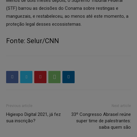
Menos de dois meses depois, o Supremo Tribunal Federal
(STF) barrou as decisões do Conama sobre restingas e
manguezais, e restabeleceu, ao menos até este momento, a
proteção legal desses ecossistemas.
Fonte: Selur/CNN
Previous article
Next article
Higiexpo Digital 2021, já fez
33º Congresso Abrasel reúne
sua inscrição?
super time de palestrantes:
saiba quem são