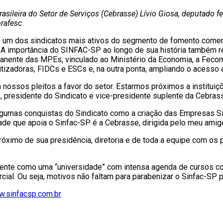
rasileira do Setor de Serviços (Cebrasse) Lívio Giosa, deputado f
brafesc
um dos sindicatos mais ativos do segmento de fomento comercia
. A importância do SINFAC-SP ao longo de sua história também r
nente das MPEs, vinculado ao Ministério da Economia, a Feco
ritizadoras, FIDCs e ESCs e, na outra ponta, ampliando o acess
 nossos pleitos a favor do setor. Estarmos próximos a institui
., presidente do Sindicato e vice-presidente suplente da Cebras
algumas conquistas do Sindicato como a criação das Empresas S
ade que apoia o Sinfac-SP é a Cebrasse, dirigida pelo meu amig
óximo de sua presidência, diretoria e de toda a equipe com os 
mente como uma “universidade” com intensa agenda de cursos com
al. Ou seja, motivos não faltam para parabenizar o Sinfac-SP p
.sinfacsp.com.br