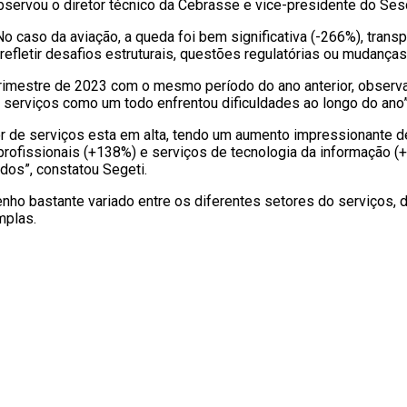
bservou o diretor técnico da Cebrasse e vice-presidente do Ses
 caso da aviação, a queda foi bem significativa (-266%), trans
refletir desafios estruturais, questões regulatórias ou mudanç
trimestre de 2023 com o mesmo período do ano anterior, observ
serviços como um todo enfrentou dificuldades ao longo do ano”, 
or de serviços esta em alta, tendo um aumento impressionante d
profissionais (+138%) e serviços de tecnologia da informação (
dos”, constatou Segeti.
ho bastante variado entre os diferentes setores do serviços, 
mplas.