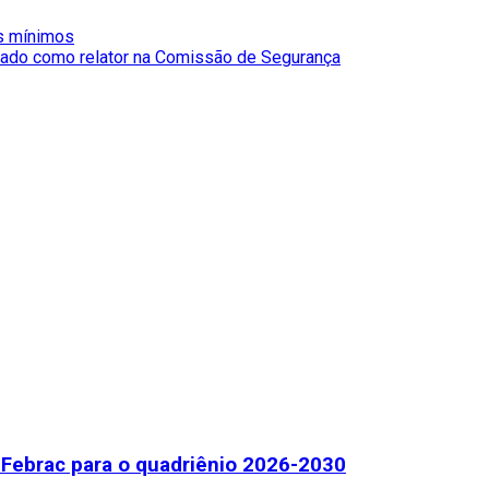
s mínimos
gado como relator na Comissão de Segurança
Febrac para o quadriênio 2026-2030