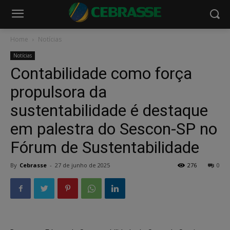
Home
Notícias
Notícias
Contabilidade como força
propulsora da
sustentabilidade é destaque
em palestra do Sescon-SP no
Fórum de Sustentabilidade
By
Cebrasse
-
27 de junho de 2025
276
0