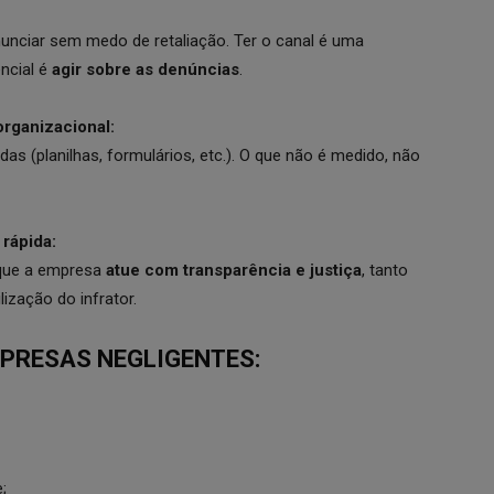
nciar sem medo de retaliação. Ter o canal é uma
encial é
agir sobre as denúncias
.
organizacional:
s (planilhas, formulários, etc.). O que não é medido, não
 rápida:
o que a empresa
atue com transparência e justiça
, tanto
ização do infrator.
PRESAS NEGLIGENTES:
;