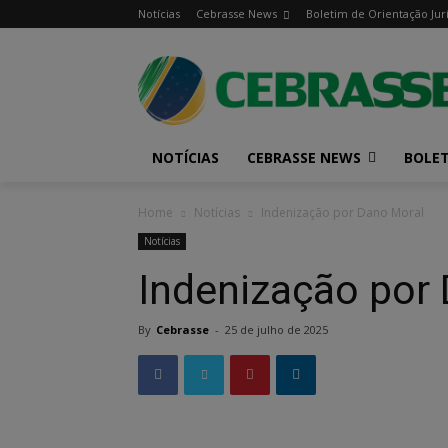
Notícias
Cebrasse News
Boletim de Orientação Jur
NOTÍCIAS
CEBRASSE NEWS
BOLET
Home
Notícias
Indenização por Dano Moral
Notícias
Indenização por
By
Cebrasse
-
25 de julho de 2025