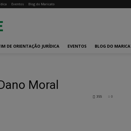
ídica
Eventos
Blog do Maricato
IM DE ORIENTAÇÃO JURÍDICA
EVENTOS
BLOG DO MARIC
 Dano Moral
355
0