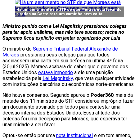
Há um sentimento no STF de que Moraes está levando
a todos na Corte para um caminho sem volta
Ministro punido com a Lei Magnitsky pressionou colegas
para ter apoio unânime, mas não teve sucesso; racha no
Supremo ficou explícito em jantar organizado por Lula
O ministro do
Supremo Tribunal Federal
Alexandre de
Moraes
pressionou seus colegas para que todos
assinassem uma carta em sua defesa na última 4ª feira
(30.jul.2025). Moraes acabara de saber que o governo dos
Estados Unidos
estava impondo
a ele uma punição
estabelecida pela
Lei Magnitsky
, que veta qualquer atividade
com instituições bancárias ou econômicas norte-americanas.
Não houve consenso. Segundo apurou o
Poder360
, mais da
metade dos 11 ministros do STF considerou impróprio fazer
um documento assinado por todos para contestar uma
decisão interna dos Estados Unidos. Essa atitude dos
colegas foi uma decepção para Moraes, que esperava ter
unanimidade a seu favor.
Optou-se então por uma
nota institucional
e em tom ameno,