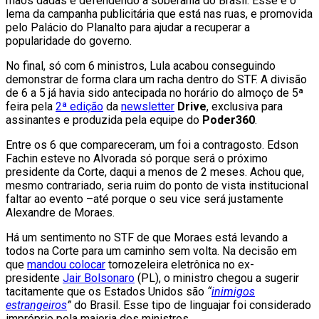
mãos dadas e defendendo a soberania do Brasil. Esse é o
lema da campanha publicitária que está nas ruas, e promovida
pelo Palácio do Planalto para ajudar a recuperar a
popularidade do governo.
No final, só com 6 ministros, Lula acabou conseguindo
demonstrar de forma clara um racha dentro do STF. A divisão
de 6 a 5 já havia sido antecipada no horário do almoço de 5ª
feira pela
2ª edição
da
newsletter
Drive
, exclusiva para
assinantes e produzida pela equipe do
Poder360
.
Entre os 6 que compareceram, um foi a contragosto. Edson
Fachin esteve no Alvorada só porque será o próximo
presidente da Corte, daqui a menos de 2 meses. Achou que,
mesmo contrariado, seria ruim do ponto de vista institucional
faltar ao evento –até porque o seu vice será justamente
Alexandre de Moraes.
Há um sentimento no STF de que Moraes está levando a
todos na Corte para um caminho sem volta. Na decisão em
que
mandou colocar
tornozeleira eletrônica no ex-
presidente
Jair Bolsonaro
(PL), o ministro chegou a sugerir
tacitamente que os Estados Unidos são
“
inimigos
estrangeiros
”
do Brasil. Esse tipo de linguajar foi considerado
impróprio pela maioria dos ministros.