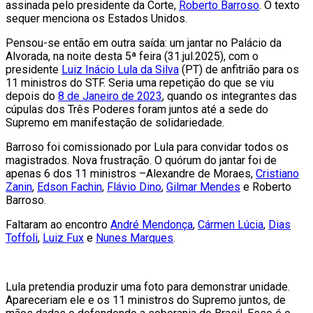
assinada pelo presidente da Corte,
Roberto Barroso
. O texto
sequer menciona os Estados Unidos.
Pensou-se então em outra saída: um jantar no Palácio da
Alvorada, na noite desta 5ª feira (31.jul.2025), com o
presidente
Luiz Inácio Lula da Silva
(PT) de anfitrião para os
11 ministros do STF. Seria uma repetição do que se viu
depois do
8 de Janeiro de 2023
, quando os integrantes das
cúpulas dos Três Poderes foram juntos até a sede do
Supremo em manifestação de solidariedade.
Barroso foi comissionado por Lula para convidar todos os
magistrados. Nova frustração. O quórum do jantar foi de
apenas 6 dos 11 ministros –Alexandre de Moraes,
Cristiano
Zanin
,
Edson Fachin
,
Flávio Dino
,
Gilmar Mendes
e Roberto
Barroso.
Faltaram ao encontro
André Mendonça
,
Cármen Lúcia
,
Dias
Toffoli
,
Luiz Fux
e
Nunes Marques
.
Lula pretendia produzir uma foto para demonstrar unidade.
Apareceriam ele e os 11 ministros do Supremo juntos, de