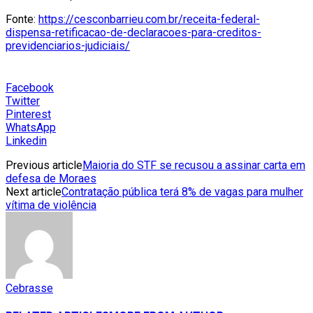
Fonte:
https://cesconbarrieu.com.br/receita-federal-
dispensa-retificacao-de-declaracoes-para-creditos-
previdenciarios-judiciais/
Facebook
Twitter
Pinterest
WhatsApp
Linkedin
Previous article
Maioria do STF se recusou a assinar carta em
defesa de Moraes
Next article
Contratação pública terá 8% de vagas para mulher
vítima de violência
Cebrasse