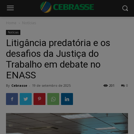
Home
Notícias
Notícias
Litigância predatória e os
desafios da Justiça do
Trabalho em debate no
ENASS
By
Cebrasse
-
19 de setembro de 2025
201
0