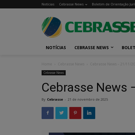
Notícias
Cebrasse News
Boletim de Orientação Jurí
NOTÍCIAS
CEBRASSE NEWS
BOLET
Home
Cebrasse News
Cebrasse News – 21/11/2
Cebrasse News
Cebrasse News 
By
Cebrasse
-
21 de novembro de 2025