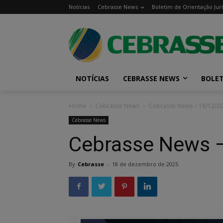
Notícias
Cebrasse News
Boletim de Orientação Jurí
NOTÍCIAS
CEBRASSE NEWS
BOLET
Home
Cebrasse News
Cebrasse News – 18/12/2
Cebrasse News
Cebrasse News 
By
Cebrasse
-
18 de dezembro de 2025