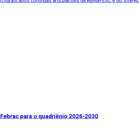
scriturais após contínuas articulações da ABRAFESC e do SINFA
Febrac para o quadriênio 2026-2030