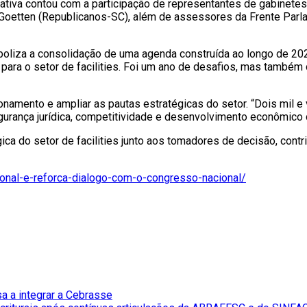
iativa contou com a participação de representantes de gabinetes
 Goetten (Republicanos-SC), além de assessores da Frente Parl
boliza a consolidação de uma agenda construída ao longo de 202
ara o setor de facilities. Foi um ano de desafios, mas também d
onamento e ampliar as pautas estratégicas do setor. “Dois mil e
ança jurídica, competitividade e desenvolvimento econômico do
ica do setor de facilities junto aos tomadores de decisão, cont
cional-e-reforca-dialogo-com-o-congresso-nacional/
a a integrar a Cebrasse