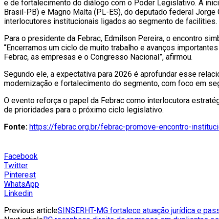
e de fortalecimento do diálogo com o Poder Legislativo. A inic
Brasil-PB) e Magno Malta (PL-ES), do deputado federal Jorge
interlocutores institucionais ligados ao segmento de facilities.
Para o presidente da Febrac, Edmilson Pereira, o encontro sim
“Encerramos um ciclo de muito trabalho e avanços importantes p
Febrac, as empresas e o Congresso Nacional”, afirmou.
Segundo ele, a expectativa para 2026 é aprofundar esse relaci
modernização e fortalecimento do segmento, com foco em segur
O evento reforça o papel da Febrac como interlocutora estratég
de prioridades para o próximo ciclo legislativo.
Fonte:
https://febrac.org.br/febrac-promove-encontro-institu
Facebook
Twitter
Pinterest
WhatsApp
Linkedin
Previous article
SINSERHT-MG fortalece atuação jurídica e pass