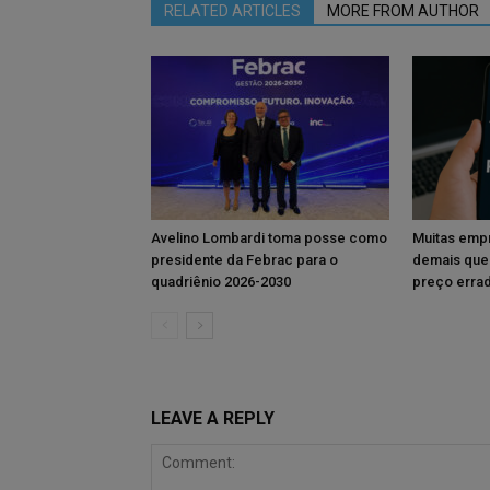
RELATED ARTICLES
MORE FROM AUTHOR
Avelino Lombardi toma posse como
Muitas emp
presidente da Febrac para o
demais que
quadriênio 2026-2030
preço erra
LEAVE A REPLY