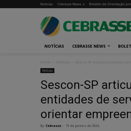
Notícias
Cebrasse News
Boletim de Orientação Jurí
NOTÍCIAS
CEBRASSE NEWS
BOLET
Home
Notícias
Sescon-SP articula parceirias co
Notícias
Sescon-SP articu
entidades de ser
orientar empree
By
Cebrasse
-
19 de janeiro de 2026