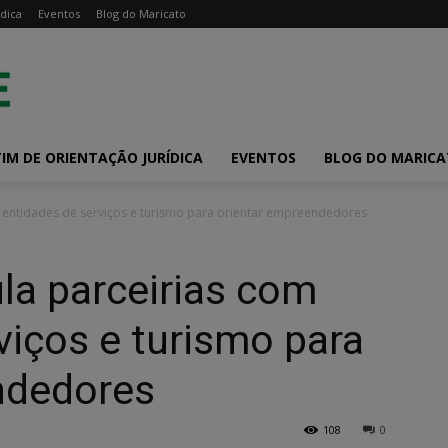
dica
Eventos
Blog do Maricato
IM DE ORIENTAÇÃO JURÍDICA
EVENTOS
BLOG DO MARIC
m entidades de serviços e turismo para orientar empreendedores
la parceirias com
viços e turismo para
ndedores
108
0