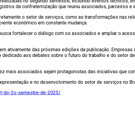
 realizadas no segundo semestre, incluindo eventos técnicos, e
egistros da confraternização que reuniu associados, parceiros e 
etamente o setor de serviços, como as transformações nas rela
mbiente econômico em constante mudança.
 busca fortalecer o diálogo com os associados e ampliar o aces
em ativamente das próximas edições da publicação. Empresas i
e dedicado aos debates sobre o futuro do trabalho e do setor d
ez mais associados sejam protagonistas das iniciativas que con
representação e no desenvolvimento do setor de serviços no Bra
ort-do-2o-semestre-de-2025/