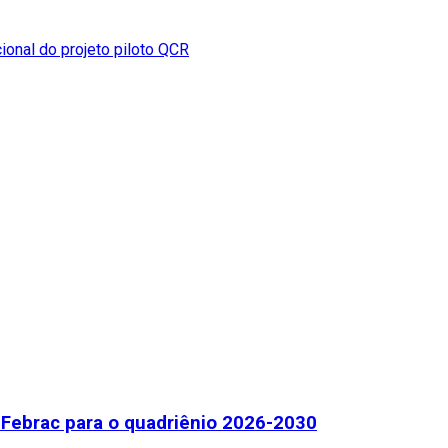
cional do projeto piloto QCR
Febrac para o quadriênio 2026-2030