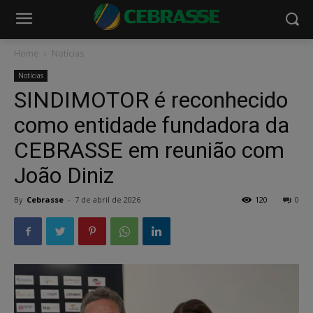
Home
Notícias
Notícias
SINDIMOTOR é reconhecido
como entidade fundadora da
CEBRASSE em reunião com
João Diniz
By
Cebrasse
-
7 de abril de 2026
120
0