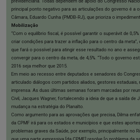
previdenciária. Todas dependem de apoio do Congresso Nacion
principal ponto negativo para as articulações do governo é a 
Câmara, Eduardo Cunha (PMDB-RJ), que prioriza o impediment
Mobilização
“Com o equilíbrio fiscal, é possível garantir o superávit de 0,5
criar condições para trazer a inflação para o centro da meta”,
que fará o possível para atingir esse resultado no ano e asse
convergir para o centro da meta, de 4,5%. “Todo o governo e
2016 seja melhor que 2015.
Em meio ao recesso entre deputados e senadores do Congres
articulado diálogos com partidos aliados, gestores estaduais,
imprensa. As duas últimas semanas foram marcadas por reuni
Civil, Jacques Wagner, fortalecendo a ideia de que a saída de
mudança na estratégia do Planalto.
Como argumento para as aprovações que precisa, Dilma enfat
da CPMF irá para os estados e municípios e que estes aportes
problemas graves da Saúde, por exemplo, principalmente no Ri
que uma parte expressiva [da CPMF] resolve [o problema da saú