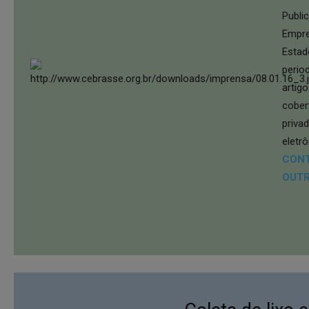
Publi
Empre
Estad
perio
artig
cober
priva
eletrô
CONT
OUTR