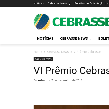
Notícias
Cebrasse News
Boletim de Orientação Jur
NOTÍCIAS
CEBRASSE NEWS
BOLET
Home
Cebrasse News
VI Prêmio Cebrasse
Cebrasse News
VI Prêmio Cebra
By
admin
-
7 de dezembro de 2016