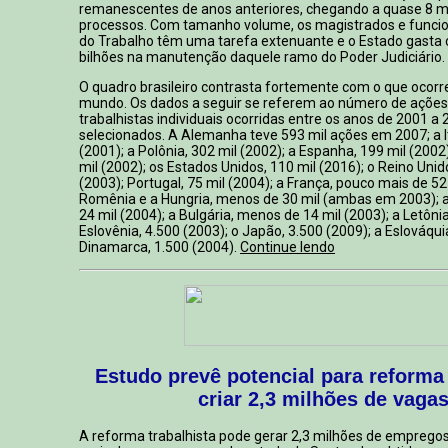
remanescentes de anos anteriores, chegando a quase 8 m
processos. Com tamanho volume, os magistrados e funcio
do Trabalho têm uma tarefa extenuante e o Estado gasta 
bilhões na manutenção daquele ramo do Poder Judiciário.
O quadro brasileiro contrasta fortemente com o que ocorr
mundo. Os dados a seguir se referem ao número de ações 
trabalhistas individuais ocorridas entre os anos de 2001 a
selecionados. A Alemanha teve 593 mil ações em 2007; a It
(2001); a Polônia, 302 mil (2002); a Espanha, 199 mil (2002
mil (2002); os Estados Unidos, 110 mil (2016); o Reino Unid
(2003); Portugal, 75 mil (2004); a França, pouco mais de 52
Romênia e a Hungria, menos de 30 mil (ambas em 2003); a 
24 mil (2004); a Bulgária, menos de 14 mil (2003); a Letônia
Eslovênia, 4.500 (2003); o Japão, 3.500 (2009); a Eslováqui
Dinamarca, 1.500 (2004).
Continue lendo
Estudo prevê potencial para reforma 
criar 2,3 milhões de vaga
A reforma trabalhista pode gerar 2,3 milhões de emprego