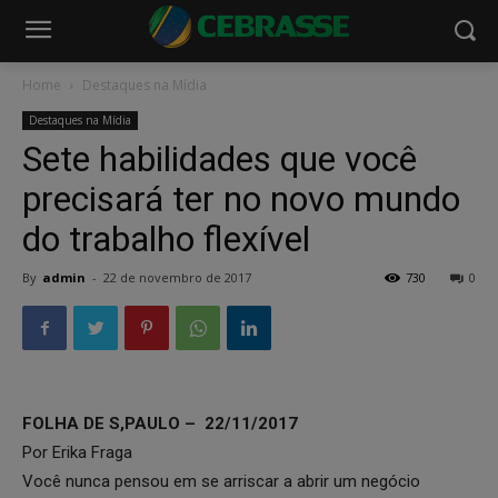
Home
Destaques na Mídia
Destaques na Mídia
Sete habilidades que você
precisará ter no novo mundo
do trabalho flexível
By
admin
-
22 de novembro de 2017
730
0
FOLHA DE S,PAULO – 22/11/2017
Por Erika Fraga
Você nunca pensou em se arriscar a abrir um negócio