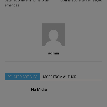
bate recorde em número de
Cofins sobre terceirização
emendas
admin
RELATED ARTICLES
MORE FROM AUTHOR
Na Mídia