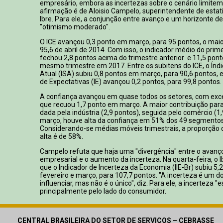
empresário, embora as incertezas sobre o cenário limite
afirmação é de Aloisio Campelo, superintendente de estatí
Ibre. Para ele, a conjunção entre avanço e um horizonte de
"otimismo moderado".
O ICE avançou 0,3 ponto em março, para 95 pontos, o maio
95,6 de abril de 2014. Com isso, o indicador médio do prime
fechou 2,8 pontos acima do trimestre anterior e 11,5 pon
mesmo trimestre em 2017. Entre os subitens do ICE, o Índi
Atual (ISA) subiu 0,8 pontos em março, para 90,6 pontos, 
de Expectativas (IE) avançou 0,2 pontos, para 99,8 pontos.
A confiança avançou em quase todos os setores, com exce
que recuou 1,7 ponto em março. A maior contribuição para a
dada pela indústria (2,9 pontos), seguida pelo comércio (1
março, houve alta da confiança em 51% dos 49 segmentos
Considerando-se médias móveis trimestrais, a proporçã
alta é de 58%.
Campelo refuta que haja uma "divergência" entre o avanç
empresarial e o aumento da incerteza. Na quarta-feira, o 
que o Indicador de Incerteza da Economia (IIE-Br) subiu 5,
fevereiro e março, para 107,7 pontos. "A incerteza é um do
influenciar, mas não é o único", diz. Para ele, a incerteza "e
principalmente pelo lado do consumidor.
CENTRAL BRASILEIRA DO SETOR DE SERVIÇOS – CEBRASSE