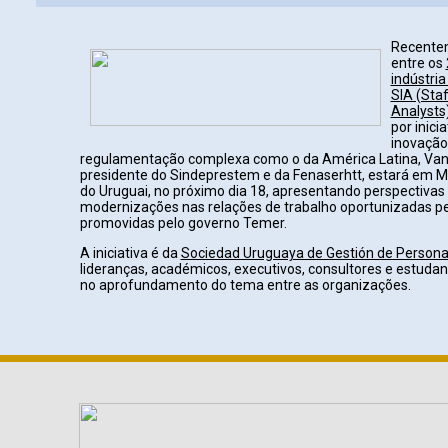
Recentem
entre os
indústri
SIA (Staf
Analysts
por inici
inovação
regulamentação complexa como o da América Latina, Van
presidente do Sindeprestem e da Fenaserhtt, estará em Mo
do Uruguai, no próximo dia 18, apresentando perspectivas
modernizações nas relações de trabalho oportunizadas p
promovidas pelo governo Temer.
A iniciativa é da
Sociedad Uruguaya de Gestión de Persona
lideranças, académicos, executivos, consultores e estuda
no aprofundamento do tema entre as organizações.