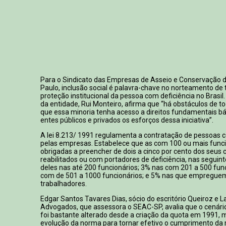
Para o Sindicato das Empresas de Asseio e Conservação 
Paulo, inclusão social é palavra-chave no norteamento de 
proteção institucional da pessoa com deficiência no Brasil
da entidade, Rui Monteiro, afirma que “há obstáculos de t
que essa minoria tenha acesso a direitos fundamentais bá
entes públicos e privados os esforços dessa iniciativa”.
A lei 8.213/ 1991 regulamenta a contratação de pessoas c
pelas empresas. Estabelece que as com 100 ou mais funci
obrigadas a preencher de dois a cinco por cento dos seus
reabilitados ou com portadores de deficiência, nas seguin
deles nas até 200 funcionários; 3% nas com 201 a 500 fun
com de 501 a 1000 funcionários; e 5% nas que empregue
trabalhadores.
Edgar Santos Tavares Dias, sócio do escritório Queiroz e 
Advogados, que assessora o SEAC-SP, avalia que o cenár
foi bastante alterado desde a criação da quota em 1991,
evolução da norma para tornar efetivo o cumprimento d