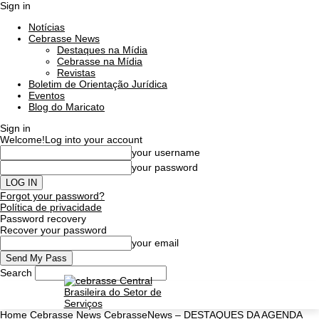
Sign in
Notícias
Cebrasse News
Destaques na Mídia
Cebrasse na Mídia
Revistas
Boletim de Orientação Jurídica
Eventos
Blog do Maricato
Sign in
Welcome!
Log into your account
your username
your password
Forgot your password?
Política de privacidade
Password recovery
Recover your password
your email
Search
Home
Cebrasse News
CebrasseNews – DESTAQUES DA AGENDA