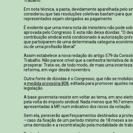
Trabalho.
Em nota técnica, a pasta, devidamente aparelhada pelo si
considerou que tais resoluções coletivas bastam para que
representados sejam obrigados ao pagamento.
É evidente que uma mera nota de ministério não pode sob
aprovada pelo Congresso. E esta não deixa dúvidas: “O de
contribuição sindical está condicionado à autorização prév
que participarem de uma determinada categoria econômica
ou de uma profissão liberal”.
Assim estabelece a nova redação do artigo 579 da Consoli
Trabalho. Não parece crível que a canhestra tentativa de d
prosperar. Trata-se, de todo modo, de mais uma incerteza 
reforma, em vigor desde novembro.
Outra fonte de dúvidas é o Congresso, que não se mobilizo
a
medida provisória 808
, editada para promover ajustes n
legislação.
A base governista resiste em voltar ao tema, em ano eleit
pela volta do imposto sindical. Nada menos que 967 eme
apresentadas à MP, num indicativo dos riscos da votação.
Sem ela, perecerão aperfeiçoamentos destinados a proteg
—caso da fixação de um período mínimo de 18 meses a ser
uma demissão e a recontratação pela modalidade de traba