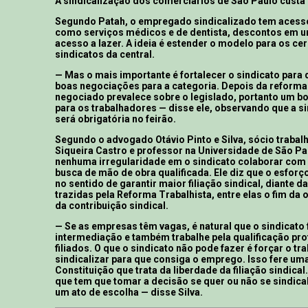
A sindicalização dos comerciários de São Paulo custa 
Segundo Patah, o empregado sindicalizado tem acesso
como serviços médicos e de dentista, descontos em u
acesso a lazer. A ideia é estender o modelo para os cer
sindicatos da central.
— Mas o mais importante é fortalecer o sindicato para 
boas negociações para a categoria. Depois da reforma 
negociado prevalece sobre o legislado, portanto um bo
para os trabalhadores — disse ele, observando que a s
será obrigatória no feirão.
Segundo o advogado Otávio Pinto e Silva, sócio trabalh
Siqueira Castro e professor na Universidade de São Pa
nenhuma irregularidade em o sindicato colaborar com
busca de mão de obra qualificada. Ele diz que o esforç
no sentido de garantir maior filiação sindical, diante
trazidas pela Reforma Trabalhista, entre elas o fim da
da contribuição sindical.
— Se as empresas têm vagas, é natural que o sindicato
intermediação e também trabalhe pela qualificação pro
filiados. O que o sindicato não pode fazer é forçar o tr
sindicalizar para que consiga o emprego. Isso fere uma
Constituição que trata da liberdade da filiação sindical
que tem que tomar a decisão se quer ou não se sindical
um ato de escolha — disse Silva.