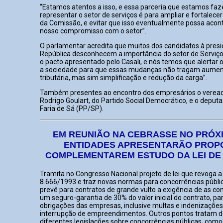
“Estamos atentos a isso, e essa parceria que estamos fa
representar o setor de serviços é para ampliar e fortalecer
da Comissão, e evitar que isso eventualmente possa acont
nosso compromisso com o setor”.
O parlamentar acredita que muitos dos candidatos à presi
República desconhecem a importância do setor de Serviç
o pacto apresentado pelo Casali, e nós temos que alertar 
a sociedade para que essas mudanças não tragam aumen
tributária, mas sim simplificação e redução da carga”.
Também presentes ao encontro dos empresários o veread
Rodrigo Goulart, do Partido Social Democrático, e o deput
Faria de Sá (PP/SP).
EM REUNIÃO NA CEBRASSE NO PRÓXIM
ENTIDADES APRESENTARÃO PROP
COMPLEMENTAREM ESTUDO DA LEI DE 
Tramita no Congresso Nacional projeto de lei que revoga a l
8.666/1993 e traz novas normas para concorrências públi
prevê para contratos de grande vulto a exigência de as c
um seguro-garantia de 30% do valor inicial do contrato, pa
obrigações das empresas, inclusive multas e indenizaçõe
interrupção de empreendimentos. Outros pontos tratam d
diferentes legislações sobre concorrências públicas, como