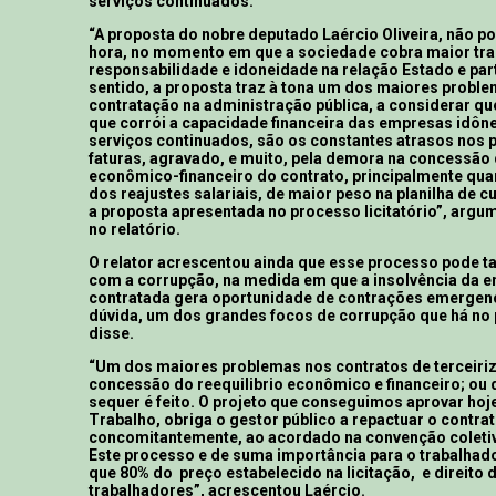
serviços continuados.
“A proposta do nobre deputado Laércio Oliveira, não po
hora, no momento em que a sociedade cobra maior tra
responsabilidade e idoneidade na relação Estado e part
sentido, a proposta traz à tona um dos maiores probl
contratação na administração pública, a considerar que
que corrói a capacidade financeira das empresas idôn
serviços continuados, são os constantes atrasos nos
faturas, agravado, e muito, pela demora na concessão 
econômico-financeiro do contrato, principalmente qua
dos reajustes salariais, de maior peso na planilha de c
a proposta apresentada no processo licitatório”, argu
no relatório.
O relator acrescentou ainda que esse processo pode 
com a corrupção, na medida em que a insolvência da 
contratada gera oportunidade de contrações emergenc
dúvida, um dos grandes focos de corrupção que há no 
disse.
“Um dos maiores problemas nos contratos de terceiriz
concessão do reequilibrio econômico e financeiro; ou
sequer é feito. O projeto que conseguimos aprovar ho
Trabalho, obriga o gestor público a repactuar o contrat
concomitantemente, ao acordado na convenção coletiv
Este processo e de suma importância para o trabalhad
que 80% do preço estabelecido na licitação, e direito 
trabalhadores”, acrescentou Laércio.