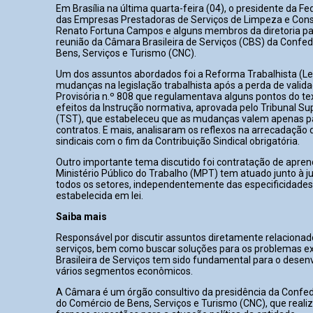
Em Brasília na última quarta-feira (04), o presidente da F
das Empresas Prestadoras de Serviços de Limpeza e Cons
Renato Fortuna Campos e alguns membros da diretoria pa
reunião da Câmara Brasileira de Serviços (CBS) da Confe
Bens, Serviços e Turismo (CNC).
Um dos assuntos abordados foi a Reforma Trabalhista (Lei
mudanças na legislação trabalhista após a perda de valid
Provisória n.º 808 que regulamentava alguns pontos do t
efeitos da Instrução normativa, aprovada pelo Tribunal Su
(TST), que estabeleceu que as mudanças valem apenas p
contratos. E mais, analisaram os reflexos na arrecadação 
sindicais com o fim da Contribuição Sindical obrigatória.
Outro importante tema discutido foi contratação de aprend
Ministério Público do Trabalho (MPT) tem atuado junto à j
todos os setores, independentemente das especificidade
estabelecida em lei.
Saiba mais
Responsável por discutir assuntos diretamente relacionad
serviços, bem como buscar soluções para os problemas ex
Brasileira de Serviços tem sido fundamental para o desen
vários segmentos econômicos.
A Câmara é um órgão consultivo da presidência da Confe
do Comércio de Bens, Serviços e Turismo (CNC), que reali