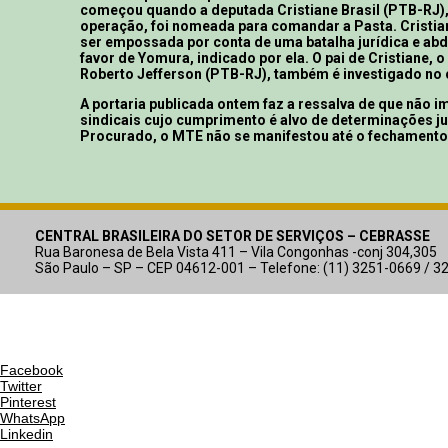
começou quando a deputada Cristiane Brasil (PTB-RJ)
operação, foi nomeada para comandar a Pasta. Cristi
ser empossada por conta de uma batalha jurídica e ab
favor de Yomura, indicado por ela. O pai de Cristiane, 
Roberto Jefferson (PTB-RJ), também é investigado no 
A portaria publicada ontem faz a ressalva de que não i
sindicais cujo cumprimento é alvo de determinações ju
Procurado, o MTE não se manifestou até o fechamento
CENTRAL BRASILEIRA DO SETOR DE SERVIÇOS – CEBRASSE
Rua Baronesa de Bela Vista 411 – Vila Congonhas -conj 304,305
São Paulo – SP – CEP 04612-001 – Telefone: (11) 3251-0669 / 3
Facebook
Twitter
Pinterest
WhatsApp
Linkedin