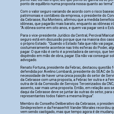
ponto de equilíbrio numa proposta nossa quanto ao tema”
Com o valor seguro variando de acordo com o risco basea
patrimoniais e contábeis da empresa, o presidente do Cons
da Cebrasse, Rui Monteiro, afirmou que a medida benefic
idôneas, que pagarão mais barato, enquanto as idôneas ir
“A idônea some em oito anos, e quem vai pagar será o Est
Para o vice-presidente Jurídico da Central, Percival Marica
seguro está em discussão porque que na maioria dos caso
o próprio Estado. “Quando o Estado fala que não vai pagar
costumeiramente acontece nas três esferas do Poder, a
pagar. O que não é certo é a prestadora de serviço, que t
dispêndio em mão de obra, pagar. Ela não vai conseguir sob
advogado.
Renato Fortuna, presidente da Febrac, destacou questão 
defendida por Avelino Lombardi, presidente do SEAC de Sa
necessidade de haver uma única posição do setor de Servi
da Cebrasse com uma proposta, a Febrac ter outra e a Fena
outra de lá da Comissão de Serviços Terceirizados da CNC
assento, sair mais uma proposta. Então, em relação aos ser
daqui da Cebrasse deve se juntar às outras do setor, para 
representantes todos falem a mesma língua”.
Membro do Conselho Deliberativo da Cebrasse, o presiden
Sindeprestem e da Fenaserhtt Vander Morales recordou 
vem sendo castigado, mas que tempo agora é de mudanças