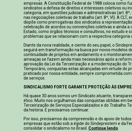
empresas. A Constituição Federal de 1988 coloca como f
sindicatos a defesa de direitos e interesses coletivos ou in
categoria, em questões judiciais e administrativas (art. 8º, I
nas negociações coletivas de trabalho (art. 8º, VI). A CLT, e
dispõe como prerrogativas dos sindicatos a representação 
celebração de acordos ou convenções coletivas e ainda a
Estado, como órgãos técnicos e consultivos, no estudo e s
problemas que se relacionam com a respectiva categoria ou
Diante da nova realidade, e ciente do seu papel, o Sindep
seguirá em transformação na busca por novos modelos de
continuidade de projetos em andamento e o monitoramen
ameaças se fazem ainda mais necessários após a reforma 
aprovação da Lei da Terceirização e a modernização do T
Temporário, conquistas estas alcançadas em virtude do 
praticado por nossa entidade, sempre comprometida com 
de serviços.
SINDICALISMO FORTE GARANTE PROTEÇÃO ÀS EMPR
Há quase 30 anos somos um Sindicato atuante, transparen
ético. Muito nos orgulhamos das conquistas obtidas em be
Terceirização de Serviços Especializados e do Trabalho T
da história. E precisamos continuar.
Por isso, precisamos da compreensão e do apoio de todos
empresas que estão sob a égide do Sindeprestem e da Fen
consolidar o sindicalismo no Brasil.
Continue lendo