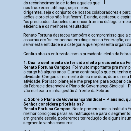
do reconhecimento de todos aqueles que
nos trouxeram até aqui, sejam eles
dirigentes, seja o conjunto de nossos colaboradores e parc
ações e projetos não frutificam”. E ainda, destacou o espír
“os predicados daqueles que encontram no diálogo o meio 
eficiência e os melhores resultados”.
Renato Fortuna destacou também o compromisso que a ch
assumiu em “se empenhar em dirigir nossa Federação, com
servir esta entidade e a categoria que representa organiza
Confira abaixo entrevista com o presidente eleito da Febra
1. Qual o sentimento de ter sido eleito presidente da F
Renato Fortuna Campos:
Foi muito importante pra mim p
o cargo há alguns anos. É uma contribuição que eu tenho q
atividade. Chegou o momento de eu me doar, doar o meu 
atividade. Por isso, planejei e me preparei para ocupar o c
da Febrac e desenvolvi o Plano de Governança Sindical – P
vão nortear a minha gestão à frente da Febrac.
2. Sobre o Plano de Governança Sindical – Plansind, qu
Senhor considera prioritários?
Renato Fortuna Campos:
Neste primeiro ano o Instituto 
melhor condições paras as instituições e para o segment
em grande escala, poderemos ter redução de alguns insu
segmento venha consumir.