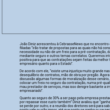
João Diniz acrescentou à CebrasseNews que no encontro d
filiadas “irão tratar de propostas para as quais não há co
necessidade ou não de um freio para a pré-contratação, da
mediante seguro e outros temas correlatos. Queremos int
positiva para que as contratações sejam feitas da melhor
empresário quanto para o Estado”.
De acordo com ele, “existe uma injustiça muito grande nas
desequilíbrio de contratos, mão de obra por pregão. Agor
discussão algumas formas de moralização desse cenário
colocar um freio no seguro da contratação, numa pré-qualif
mau prestador de serviços, mas isso denigre bastante a 
empresariado”.
Quanto ao seguro de 30% a ser pago pela empresa presta
por repassar esse custo também” Diniz avaliou que “ganh
se perde por outro; e a reunião dos diretores será para s
ponto vale ou não impor, até que ponto se ganha ou se per