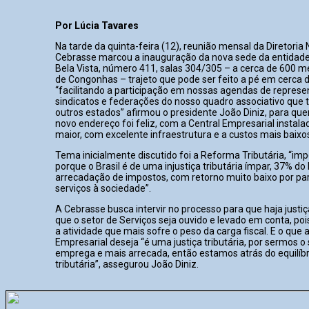
Por Lúcia Tavares
Na tarde da quinta-feira (12), reunião mensal da Diretoria 
Cebrasse marcou a inauguração da nova sede da entidade
Bela Vista, número 411, salas 304/305 – a cerca de 600 m
de Congonhas – trajeto que pode ser feito a pé em cerca d
“facilitando a participação em nossas agendas de represe
sindicatos e federações do nosso quadro associativo qu
outros estados” afirmou o presidente João Diniz, para qu
novo endereço foi feliz, com a Central Empresarial insta
maior, com excelente infraestrutura e a custos mais baixos
Tema inicialmente discutido foi a Reforma Tributária, “imp
porque o Brasil é de uma injustiça tributária ímpar, 37% do
arrecadação de impostos, com retorno muito baixo por pa
serviços à sociedade”.
A Cebrasse busca intervir no processo para que haja justiça
que o setor de Serviços seja ouvido e levado em conta, po
a atividade que mais sofre o peso da carga fiscal. E o que 
Empresarial deseja “é uma justiça tributária, por sermos o
emprega e mais arrecada, então estamos atrás do equilíbri
tributária”, assegurou João Diniz.