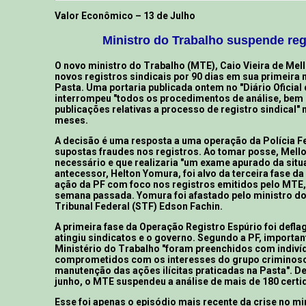
Valor Econômico – 13 de Julho
Ministro do Trabalho suspende reg
O novo ministro do Trabalho (MTE), Caio Vieira de Mel
novos registros sindicais por 90 dias em sua primeira 
Pasta. Uma portaria publicada ontem no "Diário Oficial
interrompeu "todos os procedimentos de análise, bem
publicações relativas a processo de registro sindical"
meses.
A decisão é uma resposta a uma operação da Polícia Fe
supostas fraudes nos registros. Ao tomar posse, Mello 
necessário e que realizaria "um exame apurado da situ
antecessor, Helton Yomura, foi alvo da terceira fase da
ação da PF com foco nos registros emitidos pelo MTE,
semana passada. Yomura foi afastado pelo ministro d
Tribunal Federal (STF) Edson Fachin.
A primeira fase da Operação Registro Espúrio foi defl
atingiu sindicatos e o governo. Segundo a PF, importa
Ministério do Trabalho "foram preenchidos com indiví
comprometidos com os interesses do grupo criminoso
manutenção das ações ilícitas praticadas na Pasta". D
junho, o MTE suspendeu a análise de mais de 180 certid
Esse foi apenas o episódio mais recente da crise no mi