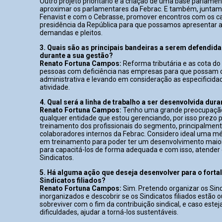
Outro projeto prioritário é a criação de uma base parlamen
aproximar os parlamentares da Febrac. E também, junta
Fenavist e com o Cebrasse, promover encontros com os c
presidência da República para que possamos apresentar 
demandas e pleitos.
3. Quais são as principais bandeiras a serem defendid
durante a sua gestão?
Renato Fortuna Campos:
Reforma tributária e as cota do
pessoas com deficiência nas empresas para que possam c
administrativa e levando em consideração as especificida
atividade.
4. Qual será a linha de trabalho a ser desenvolvida dur
Renato Fortuna Campos:
Tenho uma grande preocupaçã
qualquer entidade que estou gerenciando, por isso prezo 
treinamento dos profissionais do segmento, principalmen
colaboradores internos da Febrac. Considero ideal uma m
em treinamento para poder ter um desenvolvimento maior
para capacitá-los de forma adequada e com isso, atender
Sindicatos.
5. Há alguma ação que deseja desenvolver para o fort
Sindicatos filiados?
Renato Fortuna Campos:
Sim. Pretendo organizar os Sin
inorganizados e descobrir se os Sindicatos filiados estão
sobreviver com o fim da contribuição sindical, e caso est
dificuldades, ajudar a torná-los sustentáveis.