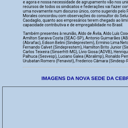
e agora e nossa necessidade de agrupamento vão nos unir 
recursos de todos os sindicatos e federações vai fazer co
uma novamente num discurso único, como sugerido pelo R
Morales concordou com observações do consultor do Selur
Caodaglio, quanto aos empresários terem chegado ao limi
capacidade contributiva e de empregabilidade no Brasil.
Também presentes à reunião, Aldo de Ávila, Aldo Luís Co
Amilton Saraiva Costa (SEAC-SP), Antonio Guimarães (AB
(Abrafac), Edison Belini (Sindeprestem), Ermínio Lima Net
Fernando Calvet (Sindeprestem), Hamilton Brito Junior (Si
Carlos Teixeira (Sinserhtt-MG), Lívio Giosa (ADVB), Henriq
Palhuca (Sesvesp), Luciano Galea (Abralimp), Ronaldo Pen
Urubatan Romero (Fenavist), Frederico Câmara (Sindesp-R
IMAGENS DA NOVA SEDE DA CEB