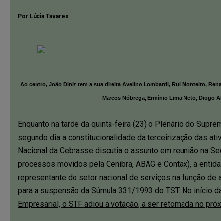
Por Lúcia Tavares
Ao centro, João Diniz tem a sua direita Avelino Lombardi, Rui Monteiro, Rena
Marcos Nóbrega, Ermínio Lima Neto, Diogo Ak
Enquanto na tarde da quinta-feira (23) o Plenário do Supre
segundo dia a constitucionalidade da terceirização das ati
Nacional da Cebrasse discutia o assunto em reunião na S
processos movidos pela Cenibra, ABAG e Contax), a entid
representante do setor nacional de serviços na função de 
para a suspensão da Súmula 331/1993 do TST. No
início d
Empresarial, o STF adiou a votação, a ser retomada no pró