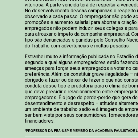
vitoriosa. A parte vencida terá de respeitar a vencedo
No desenvolvimento dessas campanhas o respeito 
observado a cada passo. O empregador não pode a
promoções e aumento salarial para abortar a criação 
empregados não podem induzir seus colegas a parali
para afrouxar o ímpeto da campanha empresarial. C
tipo são denunciadas e punidas pelo Conselho Naci
do Trabalho com advertências e multas pesadas.
Estranhei muito a informação publicada no Estadão de
segundo a qual alguns empregadores estão fazend
ameaças para forçar seus empregados a votar no ca
preferência. Além de constituir grave ilegalidade –
obrigado a fazer ou deixar de fazer o que não consta
conduta desse tipo é predatória para o clima de bo
que deve presidir o relacionamento entre empregad
empregadores. É o jogo do perde-perde que gera de
desentendimento e desrespeito – atitudes altamente
um ambiente de trabalho sadio e à imagem da empr
ser bem vista por seus consumidores, fornecedores,
financiadores.
*PROFESSOR DA FEA-USP E MEMBRO DA ACADEMIA PAULISTADE 