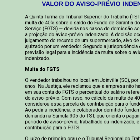
VALOR DO AVISO-PRÉVIO INDE
A Quinta Turma do Tribunal Superior do Trabalho (TST
multa de 40% sobre o saldo do Fundo de Garantia d
Serviço (FGTS) — devida nos casos de demissão se
a projeção do aviso-prévio indenizado. A decisão oc
julgamento do recurso de um supermercado, alvo d
ajuizado por um vendedor. Segundo a jurisprudência 
previsão legal para a incidência da multa sobre o av
indenizado.
Multa do FGTS
O vendedor trabalhou no local, em Joinville (SC), por
anos. Na Justiça, ele reclamou que a empresa não h
em sua conta do FGTS o percentual do salário refere
do aviso-prévio. Com isso, no cálculo da multa de 4
considerou essa parcela de contribuição para o fund
Ao pedir a incidência, o colaborador demitido funda
demanda na Súmula 305 do TST, que orienta o pagame
período de aviso-prévio, trabalhado ou indenizado, es
contribuição para o FGTS.
O juízo de primeiro grau e o Tribunal Regional do Tra