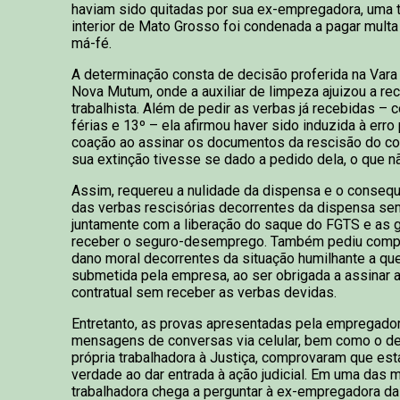
haviam sido quitadas por sua ex-empregadora, uma 
interior de Mato Grosso foi condenada a pagar multa 
má-fé.
A determinação consta de decisão proferida na Vara
Nova Mutum, onde a auxiliar de limpeza ajuizou a re
trabalhista. Além de pedir as verbas já recebidas – c
férias e 13º – ela afirmou haver sido induzida à erro
coação ao assinar os documentos da rescisão do co
sua extinção tivesse se dado a pedido dela, o que nã
Assim, requereu a nulidade da dispensa e o conse
das verbas rescisórias decorrentes da dispensa sem
juntamente com a liberação do saque do FGTS e as g
receber o seguro-desemprego. Também pediu comp
dano moral decorrentes da situação humilhante a que
submetida pela empresa, ao ser obrigada a assinar 
contratual sem receber as verbas devidas.
Entretanto, as provas apresentadas pela empregado
mensagens de conversas via celular, bem como o d
própria trabalhadora à Justiça, comprovaram que est
verdade ao dar entrada à ação judicial. Em uma das 
trabalhadora chega a perguntar à ex-empregadora da