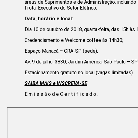
áreas de Suprimentos e de Administração, incluindo 
Frota; Executivo do Setor Elétrico.
Data, horário e local:
Dia 10 de outubro de 2018, quarta-feira, das 15h às 
Credenciamento e Welcome coffee às 14h30;
Espaço Manacá – CRA-SP (sede);
Av. 9 de julho, 3830, Jardim América, São Paulo – SP
Estacionamento gratuito no local (vagas limitadas).
SAIBA MAIS e INSCREVA-SE
E m i s s ã o d e C e r t i f i c a d o .