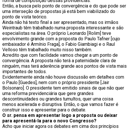
forma de composição dessas providências.
Então, a busca pelo ponto de convergência e do que pode ser
uma interseção de propostas já está bem viabilizado do
ponto de vista teórico.
Ainda não há texto final a ser apresentado, mas os irmãos
Weintraub têm trabalhado numa proposta interessante e são
especialistas na área. O próprio Leonardo [Rolim] teve
envolvimento grande com a proposta do Paulo Tafner [cujo
embaixador é Armínio Fraga], o Fabio Giambiagi e o Raul
Velloso têm trabalhado muito nisso também.
Acredito que com facilidade vamos chegar a um ponto de
convergência. A proposta não terá a paternidade clara de
ninguém, mas terá aderência grande aos pontos de vista mais
importantes de todos.
Evidentemente ainda não houve discussão em detalhes com
o Paulo [Guedes], nem com o próprio presidente [Jair
Bolsonaro]. O presidente tem emitido sinais de que não quer
uma reforma previdenciária que gere grandes
descontinuidades ou grandes tumultos, quer uma coisa
menos acelerada e disruptiva. Então, o que vamos fazer é
construir isso e apresentar para o debate.
O sr. pensa em apresentar logo a proposta ou deixar
para apresentá-la para o novo Congresso?
Acho que iniciar agora os debates em cima dos princípios