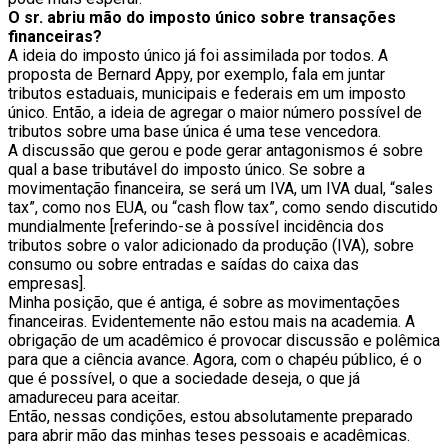
O sr. abriu mão do imposto único sobre transações
financeiras?
A ideia do imposto único já foi assimilada por todos. A
proposta de Bernard Appy, por exemplo, fala em juntar
tributos estaduais, municipais e federais em um imposto
único. Então, a ideia de agregar o maior número possível de
tributos sobre uma base única é uma tese vencedora.
A discussão que gerou e pode gerar antagonismos é sobre
qual a base tributável do imposto único. Se sobre a
movimentação financeira, se será um IVA, um IVA dual, “sales
tax”, como nos EUA, ou “cash flow tax”, como sendo discutido
mundialmente [referindo-se à possível incidência dos
tributos sobre o valor adicionado da produção (IVA), sobre
consumo ou sobre entradas e saídas do caixa das
empresas].
Minha posição, que é antiga, é sobre as movimentações
financeiras. Evidentemente não estou mais na academia. A
obrigação de um acadêmico é provocar discussão e polêmica
para que a ciência avance. Agora, com o chapéu público, é o
que é possível, o que a sociedade deseja, o que já
amadureceu para aceitar.
Então, nessas condições, estou absolutamente preparado
para abrir mão das minhas teses pessoais e acadêmicas.