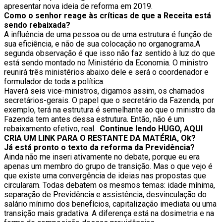
apresentar nova ideia de reforma em 2019.
Como o senhor reage às críticas de que a Receita está
sendo rebaixada?
A influência de uma pessoa ou de uma estrutura é função de
sua eficiência, e não de sua colocação no organograma.A
segunda observação é que isso não faz sentido à luz do que
está sendo montado no Ministério da Economia. O ministro
reunirá três ministérios abaixo dele e será o coordenador e
formulador de toda a política.
Haverá seis vice-ministros, digamos assim, os chamados
secretários-gerais. O papel que o secretário da Fazenda, por
exemplo, terá na estrutura é semelhante ao que o ministro da
Fazenda tem antes dessa estrutura. Então, não é um
rebaixamento efetivo, real.
Continue lendo
HUGO, AQUI
CRIA UM LINK PARA O RESTANTE DA MATÉRIA, Ok?
Já está pronto o texto da reforma da Previdência?
Ainda não me inseri ativamente no debate, porque eu era
apenas um membro do grupo de transição. Mas o que vejo é
que existe uma convergência de ideias nas propostas que
circularam. Todas debatem os mesmos temas: idade mínima,
separação de Previdência e assistência, desvinculação do
salário mínimo dos benefícios, capitalização imediata ou uma
transição mais gradativa. A diferença está na dosimetria e na