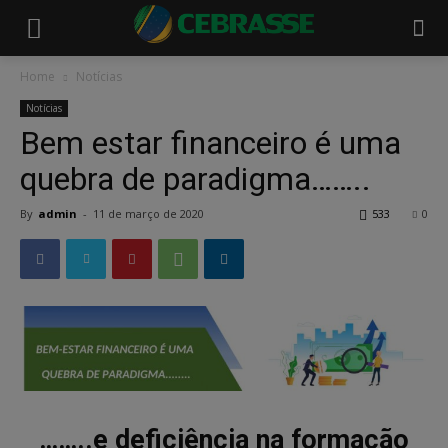
Home
Notícias
Notícias
Bem estar financeiro é uma
quebra de paradigma……..
By
admin
-
11 de março de 2020
533
0
……..e deficiência na formação