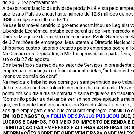
de 2017, respectivamente.
A desburocratização da atividade produtiva é vista pelo em
que leva o País ao angustiante número de 12,8 milhões de p
IBGE divulgada no último dia 15.
Nesse lastimável cenário, o governo encaminhou ao Legislativ
Liberdade Econômica, estabelece garantias de livre mercado, an
Dados da equipe do ministro da Economia, Paulo Guedes na ela
de 3,7 milhões de empregos. Mas, atenta, a Diretoria Naciona
altíssimos custos laborais arcados pelas empresas sobre a fol
Na Câmara dos Deputados, a MP foi aprovada na quarta-feira, d
até o dia 27 de agosto.
Dos benefícios da medida ao setor de Serviços, o presidente
empresas e mudanças no funcionamento delas, “notadamente n
intensivo de mão de obra”.
Na medida, o trabalho aos domingos será permitido se o traba
dobro se ele não tiver folgado em outro dia da semana. Prevê-s
ponto em seu dia a dia na entrada e saída regulares no trabalho,
“Como não poderia a deixar de ser, só nos cabe aplaudir a ma
que, certamente também ocorrerá no Senado. Afinal, por si s
aos que empregam e aos que procuram emprego”, concluiu o dir
EM 10 DE AGOSTO,
A FOLHA DE S.PAULO PUBLICOU
QUE, 
LUCROS E GANHOS, POR MEIO DO IMPOSTO DE RENDA E D
TRIBUTAÇÃO DAS EMPRESAS E ALTERAR AS REGRAS DO I
INFORMAÇÕES SOBRE DE ONDE VEM E PARA ONDE VAI ESS