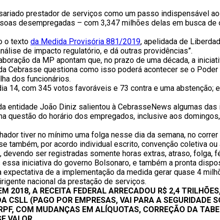
presariado prestador de serviços como um passo indispensável
essoas desempregadas – com 3,347 milhões delas em busca de 
o o texto
da Medida Provisória 881/2019
, apelidada de Liberdad
álise de impacto regulatório, e dá outras providências”.
boração da MP apontam que, no prazo de uma década, a iniciati
l da Cebrasse questiona como isso poderá acontecer se o Poder 
ha dos funcionários.
ia 14, com 345 votos favoráveis e 73 contra e uma abstenção; e
 da entidade João Diniz salientou à CebrasseNews algumas das 
a questão do horário dos empregados, inclusive aos domingos
lhador tiver no mínimo uma folga nesse dia da semana, no correr
e também, por acordo individual escrito, convenção coletiva ou 
 devendo ser registradas somente horas extras, atraso, folga, fér
is essa iniciativa do governo Bolsonaro, e também a pronta dis
ó, a expectativa de a implementação da medida gerar quase 4 m
igente nacional da prestação de serviços.
EM 2018, A RECEITA FEDERAL ARRECADOU R$ 2,4 TRILHÕE
A CSLL (PAGO POR EMPRESAS, VAI PARA A SEGURIDADE S
RPF, COM MUDANÇAS EM ALÍQUOTAS, CORREÇÃO DA TABEL
E VALOR.