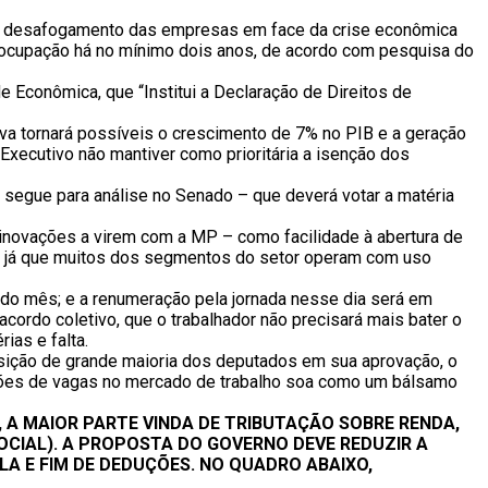
 ao desafogamento das empresas em face da crise econômica
ocupação há no mínimo dois anos, de acordo com pesquisa do
e Econômica, que “Institui a Declaração de Direitos de
va tornará possíveis o crescimento de 7% no PIB e a geração
Executivo não mantiver como prioritária a isenção dos
 segue para análise no Senado – que deverá votar a matéria
inovações a virem com a MP – como facilidade à abertura de
, já que muitos dos segmentos do setor operam com uso
 do mês; e a renumeração pela jornada nesse dia será em
acordo coletivo, que o trabalhador não precisará mais bater o
ias e falta.
posição de grande maioria dos deputados em sua aprovação, o
ilhões de vagas no mercado de trabalho soa como um bálsamo
S, A MAIOR PARTE VINDA DE TRIBUTAÇÃO SOBRE RENDA,
OCIAL). A PROPOSTA DO GOVERNO DEVE REDUZIR A
A E FIM DE DEDUÇÕES. NO QUADRO ABAIXO,