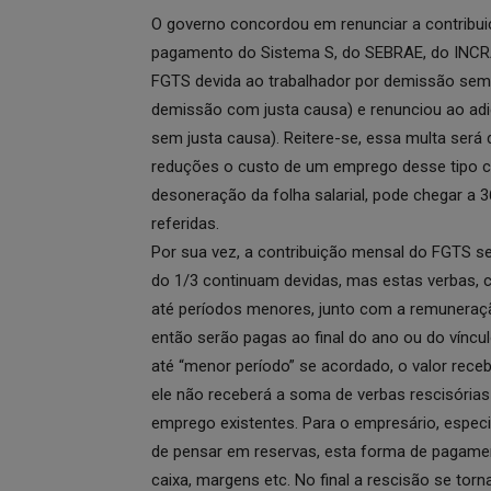
O governo concordou em renunciar a contribuiç
pagamento do Sistema S, do SEBRAE, do INCRA 
FGTS devida ao trabalhador por demissão sem
demissão com justa causa) e renunciou ao adi
sem justa causa). Reitere-se, essa multa se
reduções o custo de um emprego desse tipo ca
desoneração da folha salarial, pode chegar a 3
referidas.
Por sua vez, a contribuição mensal do FGTS ser
do 1/3 continuam devidas, mas estas verbas,
até períodos menores, junto com a remuneraç
então serão pagas ao final do ano ou do víncu
até “menor período” se acordado, o valor rece
ele não receberá a soma de verbas rescisória
emprego existentes. Para o empresário, espe
de pensar em reservas, esta forma de pagamen
caixa, margens etc. No final a rescisão se tor