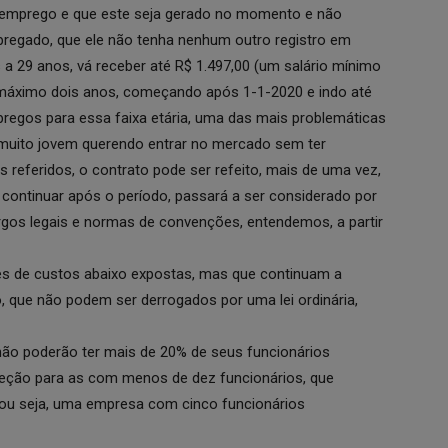
ro emprego e que este seja gerado no momento e não
pregado, que ele não tenha nenhum outro registro em
s a 29 anos, vá receber até R$ 1.497,00 (um salário mínimo
 máximo dois anos, começando após 1-1-2020 e indo até
pregos para essa faixa etária, uma das mais problemáticas
muito jovem querendo entrar no mercado sem ter
s referidos, o contrato pode ser refeito, mais de uma vez,
lo continuar após o período, passará a ser considerado por
rgos legais e normas de convenções, entendemos, a partir
es de custos abaixo expostas, mas que continuam a
o, que não podem ser derrogados por uma lei ordinária,
não poderão ter mais de 20% de seus funcionários
ceção para as com menos de dez funcionários, que
, ou seja, uma empresa com cinco funcionários