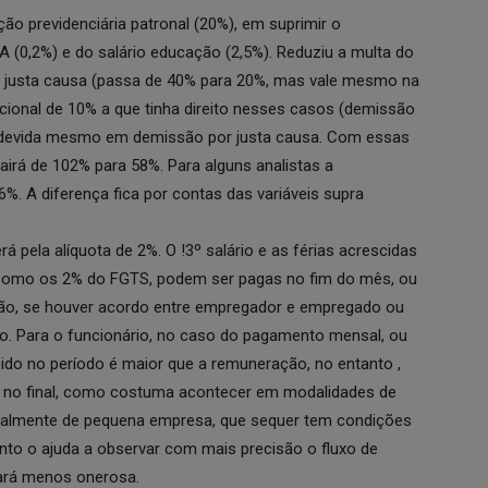
ão previdenciária patronal (20%), em suprimir o
(0,2%) e do salário educação (2,5%). Reduziu a multa do
 justa causa (passa de 40% para 20%, mas vale mesmo na
cional de 10% a que tinha direito nesses casos (demissão
rá devida mesmo em demissão por justa causa. Com essas
irá de 102% para 58%. Para alguns analistas a
6%. A diferença fica por contas das variáveis supra
á pela alíquota de 2%. O !3º salário e as férias acrescidas
 como os 2% do FGTS, podem ser pagas no fim do mês, ou
ão, se houver acordo entre empregador e empregado ou
lo. Para o funcionário, no caso do pagamento mensal, ou
bido no período é maior que a remuneração, no entanto ,
s no final, como costuma acontecer em modalidades de
cialmente de pequena empresa, que sequer tem condições
to o ajuda a observar com mais precisão o fluxo de
nará menos onerosa.