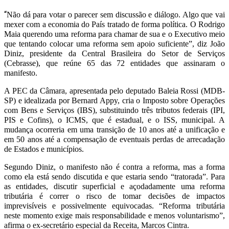
“
Não dá para votar o parecer sem discussão e diálogo. Algo que vai
mexer com a economia do País tratado de forma política. O Rodrigo
Maia querendo uma reforma para chamar de sua e o Executivo meio
que tentando colocar uma reforma sem apoio suficiente”, diz João
Diniz, presidente da Central Brasileira do Setor de Serviços
(Cebrasse), que reúne 65 das 72 entidades que assinaram o
manifesto.
A PEC da Câmara, apresentada pelo deputado Baleia Rossi (MDB-
SP) e idealizada por Bernard Appy, cria o Imposto sobre Operações
com Bens e Serviços (IBS), substituindo três tributos federais (IPI,
PIS e Cofins), o ICMS, que é estadual, e o ISS, municipal. A
mudança ocorreria em uma transição de 10 anos até a unificação e
em 50 anos até a compensação de eventuais perdas de arrecadação
de Estados e municípios.
Segundo Diniz, o manifesto não é contra a reforma, mas a forma
como ela está sendo discutida e que estaria sendo “tratorada”. Para
as entidades, discutir superficial e açodadamente uma reforma
tributária é correr o risco de tomar decisões de impactos
imprevisíveis e possivelmente equivocadas. “Reforma tributária
neste momento exige mais responsabilidade e menos voluntarismo”,
afirma o ex-secretário especial da Receita, Marcos Cintra.