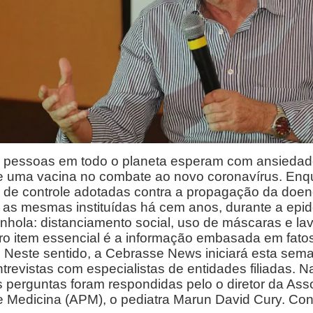
e pessoas em todo o planeta esperam com ansiedad
e uma vacina no combate ao novo coronavírus. Enqu
 de controle adotadas contra a propagação da doe
 as mesmas instituídas há cem anos, durante a epi
nhola: distanciamento social, uso de máscaras e l
o item essencial é a informação embasada em fatos
. Neste sentido, a Cebrasse News iniciará esta se
ntrevistas com especialistas de entidades filiadas. N
s perguntas foram respondidas pelo o diretor da As
e Medicina (APM), o pediatra Marun David Cury. Conf