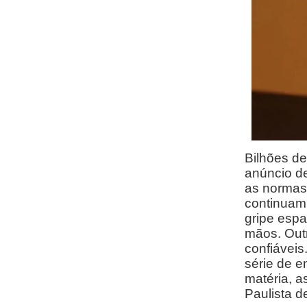
Bilhões d
anúncio d
as normas
continuam
gripe espa
mãos. Outr
confiáveis
série de e
matéria, a
Paulista d