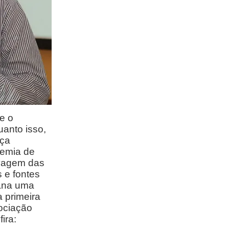
e o
anto isso,
nça
demia de
avagem das
 e fontes
mana uma
a primeira
sociação
ira: