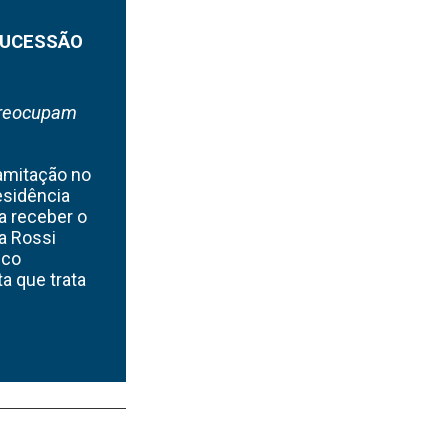
SUCESSÃO
preocupam
ramitação no
esidência
a receber o
a Rossi
nco
a que trata